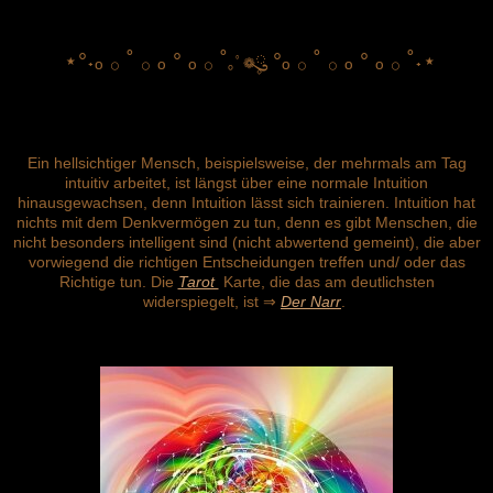
⋆
°˖ₒ
𓂂
˚
𓂂
ₒ ° ₒ
𓂂
˚
ུ۪
°ₒ
𓂂
˚
𓂂
ₒ ° ₒ
𓂂
˚˖⋆
｡ﾟ❁
Ein hellsichtiger Mensch, beispielsweise, der mehrmals am Tag
intuitiv arbeitet, ist längst über eine normale Intuition
hinausgewachsen, denn Intuition lässt sich trainieren. Intuition hat
nichts mit dem Denkvermögen zu tun, denn es gibt Menschen, die
nicht besonders intelligent sind (nicht abwertend gemeint), die aber
vorwiegend die richtigen Entscheidungen treffen und/ oder das
Richtige tun. Die
Tarot
Karte, die das am deutlichsten
widerspiegelt, ist ⇒
Der Narr
.