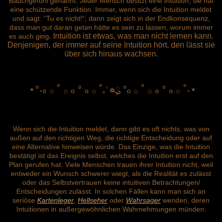
Bauchgefühl genannt. Jeder Mensch besitzt eine Intuition, sie hat
eine schützende Funktion. Immer, wenn sich die Intuition meldet
und sagt: “Tu es nicht!“; dann zeigt sich in der Endkonsequenz,
dass man gut daran getan hätte es sein zu lassen, worum immer
. Intuition ist etwas, was man nicht lernen kann.
es auch ging
Denjenigen, der immer auf seine Intuition hört, den lässt sie
über sich hinaus wachsen.
⋆
°˖ₒ
𓂂
˚
𓂂
ₒ ° ₒ
𓂂
˚
ུ۪
°ₒ
𓂂
˚
𓂂
ₒ ° ₒ
𓂂
˚˖⋆
｡ﾟ❁
Wenn sich die Intuition meldet, dann gibt es oft nichts, was von
außen auf den richtigen Weg, die richtige Entscheidung oder auf
eine Alternative hinweisen würde. Das Einzige, was die Intuition
bestätigt ist das Ereignis selbst, welches die Intuition erst auf den
Plan gerufen hat. Viele Menschen trauen ihrer Intuition nicht, weil
entweder ein Wunsch schwerer wiegt, als die Realität es zulässt
oder das Selbstvertrauen keine intuitiven Betrachtungen/
Entscheidungen zulässt. In solchen Fällen kann man sich an
seriöse
Kartenleger
,
Hellseher
oder
Wahrsager
wenden, deren
Intuitionen in außergewöhnlichen Wahrnehmungen münden.