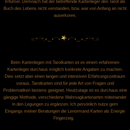
Irrtümer. Demnach hat der betreffende Kartenleger den Tarot als
Buch des Lebens nicht verstanden, bzw. war von Anfang an nicht
auserkoren.
☆:*´¨`*:.•.¸¸.•´¯`•.
.•´¯`•.¸¸.•..:*´¨`*:.☆
Beim Kartenlegen mit Tarotkarten ist es einem erfahrenen
Kartenleger durchaus möglich konkrete Angaben zu machen.
Dies setzt aber einen langen und intensiven Erfahrungszeitraum
voraus. Tarotkarten sind für jede Art von Fragen und
Problematiken bestens geeignet. Heutzutage ist es durchaus eine
gängige Methode, verschiedene Wahrsagkartenarten miteinander
in den Legungen zu ergänzen. Ich persönlich nutze gern
Eingangs meiner Beratungen die Lenormand Karten als Energie
Fingerzeig.