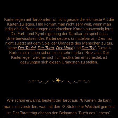
Kartenlegen mit Tarotkarten ist nicht gerade die leichteste Art die
Karten zu legen. Hier kommt man nicht sehr weit, wenn man
lediglich die Bedeutungen der einzelnen Karten auswendig lernt.
Die Farb- und Symbolgebung der Tarotkarten spricht das
Unterbewusstsein des Kartendeuters unmittelbar an. Dies hat
nicht zuletzt mit dem Spiel der Urängste des Menschen zu tun,
siehe
Der Teufel
,
Der Turm
,
Der Mond
und
Der Tod
. Diese 4
Karten allein üben schon einen sehr starken Reiz aus. Der
Kartenleger, welcher sich für Tarotkarten entscheidet, ist
gezwungen sich diesen Urängsten zu stellen.
☆:*´¨`*:.•.¸¸.•´¯`•.
.•´¯`•.¸¸.•..:*´¨`*:.☆
Wie schon erwähnt, besteht der Tarot aus 78 Karten, da kann
man sich vorstellen, was mit den 78 Stufen zur Weisheit gemeint
ist. Der Tarot trägt ebenso den Beinamen "Buch des Lebens".