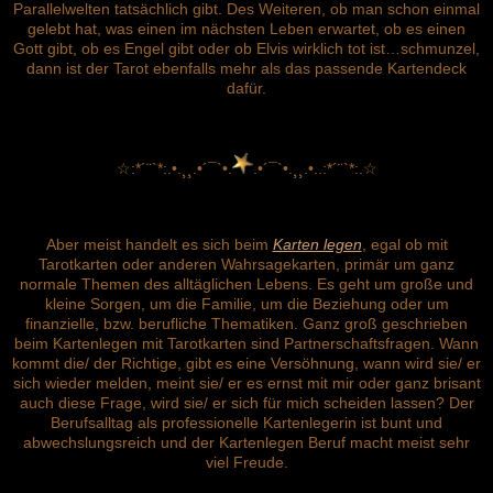
Parallelwelten tatsächlich gibt. Des Weiteren, ob man schon einmal
gelebt hat, was einen im nächsten Leben erwartet, ob es einen
Gott gibt, ob es Engel gibt oder ob Elvis wirklich tot ist…schmunzel,
dann ist der Tarot ebenfalls mehr als das passende Kartendeck
dafür.
☆:*´¨`*:.•.¸¸.•´¯`•.
.•´¯`•.¸¸.•..:*´¨`*:.☆
Aber meist handelt es sich beim
Karten legen
, egal ob mit
Tarotkarten oder anderen Wahrsagekarten, primär um ganz
normale Themen des alltäglichen Lebens. Es geht um große und
kleine Sorgen, um die Familie, um die Beziehung oder um
finanzielle, bzw. berufliche Thematiken. Ganz groß geschrieben
beim Kartenlegen mit Tarotkarten sind Partnerschaftsfragen. Wann
kommt die/ der Richtige, gibt es eine Versöhnung, wann wird sie/ er
sich wieder melden, meint sie/ er es ernst mit mir oder ganz brisant
auch diese Frage, wird sie/ er sich für mich scheiden lassen? Der
Berufsalltag als professionelle Kartenlegerin ist bunt und
abwechslungsreich und der Kartenlegen Beruf macht meist sehr
viel Freude.