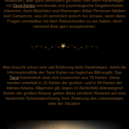
Antworten, aber ganz besonders gut kann man beim Kartenlegen
mit
Tarot Karten
emotionale und psychologische Gegebenheiten
erkennen. Auch Absichten und Meinungen dritter Personen bleiben
kein Geheimnis, was ich persönlich jedoch nur schaue, wenn diese
Fragen unmittelbar mit dem Ratsuchenden zu tun haben, denn
niemand lässt gern ausspionieren.
☆:*´¨`*:.•.¸¸.•´¯`•.
.•´¯`•.¸¸.•..:*´¨`*:.☆
Man braucht schon sehr viel Erfahrung beim Kartenlegen, damit die
Informationsfülle der Tarot Karten ein logisches Bild ergibt. Das
Tarot
Kartendeck setzt sich zusammen aus 78 Karten. Diese
werden unterteilt in 22 Karten der großen- und in 56 Karten der
kleinen Arkana. Allgemein gilt, liegen im Kartenbild überwiegend
Karten der großen Arkana, geben diese verstärkt Hinweise auf eine
bestimmte Schicksalsrichtung, bzw. Änderung des Lebensweges
oder der Situation.