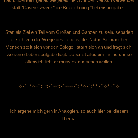
nachzudenken, genau wie jedes Tier. Nur der Mensch verwendet
statt “Daseinszweck“ die Bezeichnung “Lebensaufgabe“.
Statt als Ziel ein Teil vom Großen und Ganzen zu sein, separiert
er sich von der Wiege des Lebens, der Natur. So mancher
Mensch stellt sich vor den Spiegel, starrt sich an und fragt sich,
wo seine Lebensaufgabe liegt. Dabei ist alles um ihn herum so
offensichtlich, er muss es nur sehen wollen.
✧･ﾟ: *✧･ﾟ:* *:･ﾟ✧*:･ﾟ✧
✧･ﾟ: *✧･ﾟ:* *:･ﾟ✧*:･ﾟ✧
Ich ergehe mich gern in Analogien, so auch hier bei diesem
Thema: