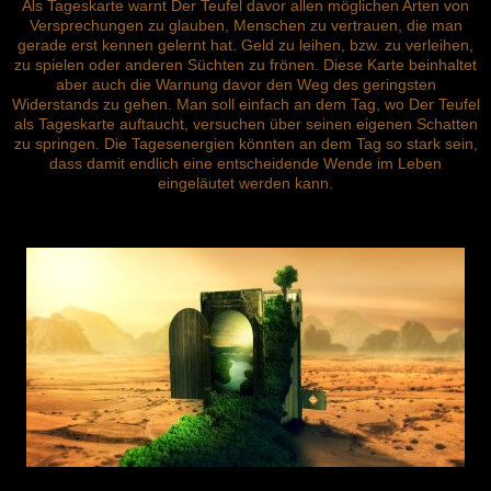
Als Tageskarte warnt Der Teufel davor allen möglichen Arten von
Versprechungen zu glauben, Menschen zu vertrauen, die man
gerade erst kennen gelernt hat. Geld zu leihen, bzw. zu verleihen,
zu spielen oder anderen Süchten zu frönen. Diese Karte beinhaltet
aber auch die Warnung davor den Weg des geringsten
Widerstands zu gehen. Man soll einfach an dem Tag, wo Der Teufel
als Tageskarte auftaucht, versuchen über seinen eigenen Schatten
zu springen. Die Tagesenergien könnten an dem Tag so stark sein,
dass damit endlich eine entscheidende Wende im Leben
eingeläutet werden kann.