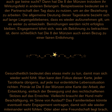
auch gar keine sucht? Dann hat Die 8 der Münzen trotzdem ihr
Wirkungsfeld in anderen Belangen. Beispielsweise bedeutet sie in
der Partnerschaft den Tag dazu zu nutzen, um an der Beziehung
zu arbeiten. Die allgemeine Deutung dieser Tageskarte bezieht sich
auf lange Liegengebliebenes, dass es wieder aufzunehmen gilt, um
es weiter zu entwickeln. Bemühungen werden nicht erfolglos
bleiben, Engagement lohnt sich, was als Belohnung zu betrachten
ist, denn schließlich hat Die 8 der Münzen auch einen Bezug zu
einer fairen Entlohnung.
☆
:*´¨`*:.•.¸¸.•´¯`•.
.•´¯`•.¸¸.•..:*´¨`*:.☆
Gesundheitlich bedeutet dies etwas mehr zu tun, damit man sich
wieder wohl fühlt. Man kann den Fokus dieser Karte, jeder
Tarotkarte übrigens, auf jede nur erdenkliche Lebenssituation
richten. Primär ist Die 8 der Münzen eine Karte der Arbeit, der
Entwicklung, einfach der Bewegung und des rechtschaffenen
Stolzes auf das Erreichte. Vielleicht braucht der Hund mehr
Beschäftigung, im Sinne von Auslauf? Das Familienleben könnte
eventuell mehr Engagement vertragen, damit sich alle wieder
miteinander wohl fühlen. Oder aber eine Freundschaft liegt brach,