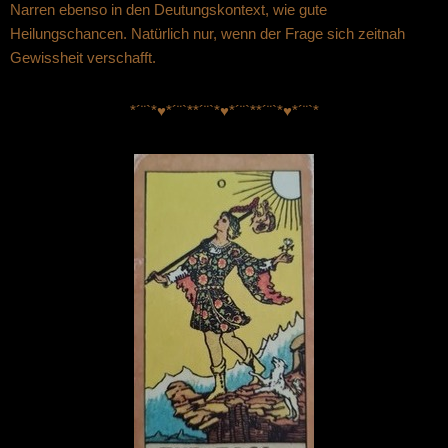
Narren ebenso in den Deutungskontext, wie gute
Heilungschancen. Natürlich nur, wenn der Frage sich zeitnah
Gewissheit verschafft.
*´¨`*♥*´¨`*
*´¨`*♥*´¨`*
*´¨`*♥*´¨`*