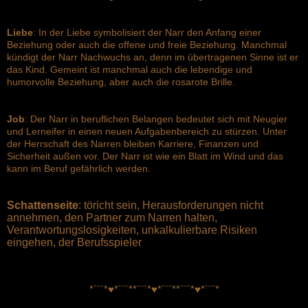
Liebe
: In der Liebe symbolisiert der Narr den Anfang einer
Beziehung oder auch die offene und freie Beziehung. Manchmal
kündigt der Narr Nachwuchs an, denn im übertragenen Sinne ist er
das Kind. Gemeint ist manchmal auch die lebendige und
humorvolle Beziehung, aber auch die rosarote Brille.
Job
: Der Narr in beruflichen Belangen bedeutet sich mit Neugier
und Lerneifer in einen neuen Aufgabenbereich zu stürzen. Unter
der Herrschaft des Narren bleiben Karriere, Finanzen und
Sicherheit außen vor. Der Narr ist wie ein Blatt im Wind und das
kann im Beruf gefährlich werden.
Schattenseite
: töricht sein, Herausforderungen nicht
annehmen, den Partner zum Narren halten,
Verantwortungslosigkeiten, unkalkulierbare Risiken
eingehen, der Berufsspieler
*´¨`*♥*´¨`*
*´¨`*♥*´¨`*
*´¨`*♥*´¨`*