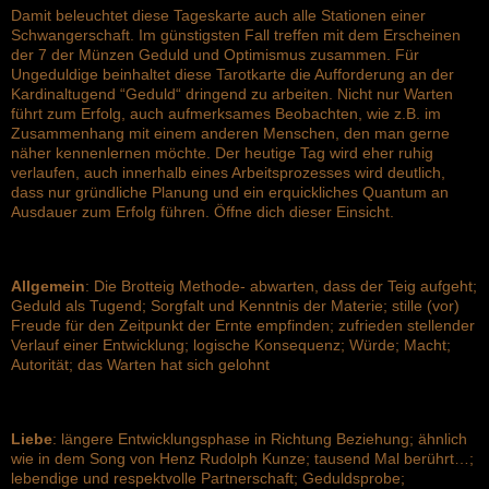
Damit beleuchtet diese Tageskarte auch alle Stationen einer
Schwangerschaft. Im günstigsten Fall treffen mit dem Erscheinen
der 7 der Münzen Geduld und Optimismus zusammen. Für
Ungeduldige beinhaltet diese Tarotkarte die Aufforderung an der
Kardinaltugend “Geduld“ dringend zu arbeiten. Nicht nur Warten
führt zum Erfolg, auch aufmerksames Beobachten, wie z.B. im
Zusammenhang mit einem anderen Menschen, den man gerne
näher kennenlernen möchte. Der heutige Tag wird eher ruhig
verlaufen, auch innerhalb eines Arbeitsprozesses wird deutlich,
dass nur gründliche Planung und ein erquickliches Quantum an
Ausdauer zum Erfolg führen. Öffne dich dieser Einsicht.
Allgemein
: Die Brotteig Methode- abwarten, dass der Teig aufgeht;
Geduld als Tugend; Sorgfalt und Kenntnis der Materie; stille (vor)
Freude für den Zeitpunkt der Ernte empfinden; zufrieden stellender
Verlauf einer Entwicklung; logische Konsequenz; Würde; Macht;
Autorität; das Warten hat sich gelohnt
Liebe
: längere Entwicklungsphase in Richtung Beziehung; ähnlich
wie in dem Song von Henz Rudolph Kunze; tausend Mal berührt…;
lebendige und respektvolle Partnerschaft; Geduldsprobe;