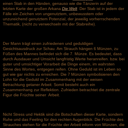
einen Stab in den Händen, genauso wie die Tänzerin auf der
letzten Karte der großen Arkana
Die Welt
.
Der Stab ist in jedem der
Fälle ein Zeichen von ungenutztem, unbewusstem oder
unzureichend genutztem Potenzial, der jeweilig vorherrschenden
Thematik, (nicht zu verwechseln mit der Stabreihe).
Der Mann trägt einen zufriedenen und geduldigen
Gesichtsausdruck zur Schau. Am Strauch hängen 6 Münzen, zu
Füßen des Mannes befindet sich die 7. Münze. Es bedeutet, dass
durch Ausdauer und Umsicht langfristig Werte heranreifen. bzw. bei
guter und umsichtiger Vorarbeit die Dinge einem, im wahrsten
Sinne des Wortes, entgegen reifen. Ohne Geduld ist im Leben so
gut wie gar nichts zu erreichen. Die 7 Münzen symbolisieren den
Lohn für die Geduld im Zusammenhang mit der weisen
Betrachtung getaner Arbeit. Somit besteht auch ein
Zusammenhang zur Reflektion. Zufrieden betrachtet die zentrale
Figur die Früchte seiner Arbeit.
Nicht Stress und Hektik sind die Botschaften dieser Karte, sondern
Ruhe und das Feeling für den rechten Augenblick. Die Früchte des
Strauches stehen für die Früchte der Arbeit inform von Münzen, die