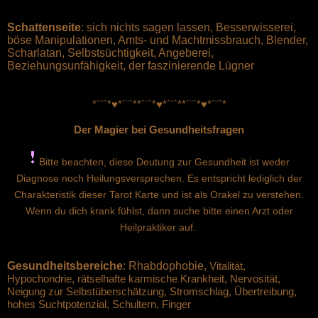
Schattenseite
: sich nichts sagen lassen, Besserwisserei,
böse Manipulationen, Amts- und Machtmissbrauch, Blender,
Scharlatan, Selbstsüchtigkeit, Angeberei,
Beziehungsunfähigkeit, der faszinierende Lügner
*´¨`*♥*´¨`*
*´¨`*♥*´¨`*
*´¨`*♥*´¨`*
Der Magier bei Gesundheitsfragen
Bitte beachten, diese Deutung zur Gesundheit ist weder
Diagnose noch Heilungsversprechen. Es entspricht lediglich der
Charakteristik dieser Tarot Karte und ist als Orakel zu verstehen.
Wenn du dich krank fühlst, dann suche bitte einen Arzt oder
Heilpraktiker auf.
Gesundheitsbereiche
:
Rhabdophobie,
Vitalität,
Hypochondrie, rätselhafte karmische Krankheit, Nervosität,
Neigung zur Selbstüberschätzung, Stromschlag, Übertreibung,
hohes Suchtpotenzial,
Schultern, Finger