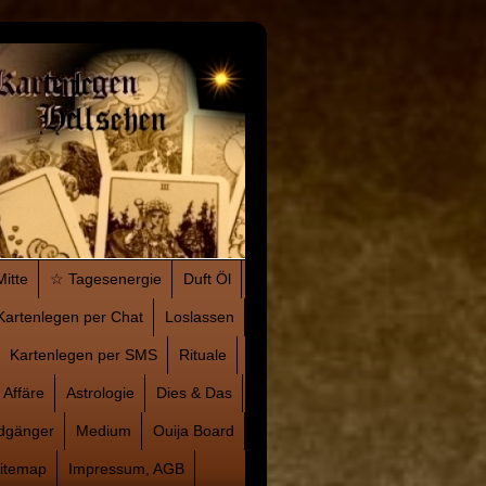
Mitte
☆ Tagesenergie
Duft Öl
Kartenlegen per Chat
Loslassen
Kartenlegen per SMS
Rituale
Affäre
Astrologie
Dies & Das
dgänger
Medium
Ouija Board
itemap
Impressum, AGB