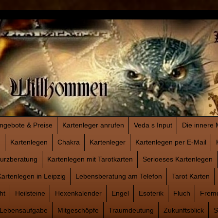
ngebote & Preise
Kartenleger anrufen
Veda s Input
Die innere 
n
Kartenlegen
Chakra
Kartenleger
Kartenlegen per E-Mail
Kurzberatung
Kartenlegen mit Tarotkarten
Serioeses Kartenlegen
Kartenlegen in Leipzig
Lebensberatung am Telefon
Tarot Karten
ht
Heilsteine
Hexenkalender
Engel
Esoterik
Fluch
Frem
-Lebensaufgabe
Mitgeschöpfe
Traumdeutung
Zukunftsblick
S