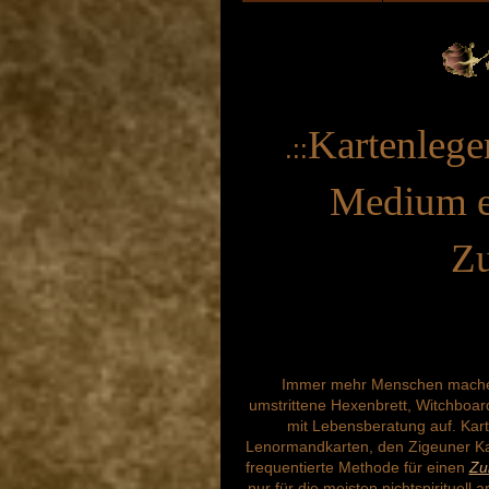
Kartenlege
.::
Medium ei
Zu
Immer mehr Menschen machen
umstrittene Hexenbrett, Witchboar
mit Lebensberatung auf. Kar
Lenormandkarten, den Zigeuner Kar
frequentierte Methode für einen
Zu
nur für die meisten nichtspirituel