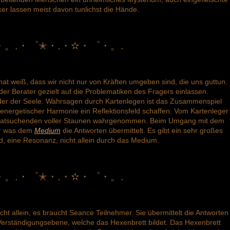
ker lassen meist davon tunlichst die Hände.
・。.・゜✭・.・✫・゜・。.
 hat weiß, dass wir nicht nur von Kräften umgeben sind, die uns guttun.
er Berater gezielt auf die Problematiken des Fragers einlassen.
lder der Seele. Wahrsagen durch Kartenlegen ist das Zusammenspiel
 energetischer Harmonie ein Reflektionsfeld schaffen. Vom Kartenleger
 Ratsuchenden voller Staunen wahrgenommen. Beim Umgang mit dem
der was dem
Medium
die Antworten übermittelt. Es gibt ein sehr großes
ld, eine Resonanz, nicht allein durch das Medium.
・。.・゜✭・.・✫・゜・。.
ht allein, es braucht Seance Teilnehmer. Sie übermittelt die Antworten
 Verständigungsebene, welche das Hexenbrett bildet. Das Hexenbrett