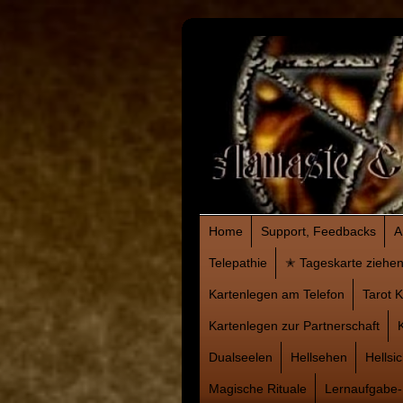
Home
Support, Feedbacks
A
Telepathie
✭ Tageskarte ziehe
Kartenlegen am Telefon
Tarot 
Kartenlegen zur Partnerschaft
Dualseelen
Hellsehen
Hellsic
Magische Rituale
Lernaufgabe