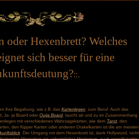
n oder Hexenbrett? Welches
gnet sich besser für eine
kunftsdeutung?
::.
 ihre Begabung, wie z.B. das
Kartenlegen
, zum Beruf. Auch das
d, Ja- ja Board oder
Ouija Board
,
taucht ab und zu im Zusammenhang
tenlegen mit verschiedenen Wahrsagekarten, wie dem
Tarot
, den
ten, den Kipper Karten oder anderen Orakelkarten ist die am meisten
kunftsblick
. Der Umgang mit dem Hexenbrett ist, dank Hollywood, nicht
l arbeitenden Menschen ein unheimliches Mysterium, auch eingefleischte