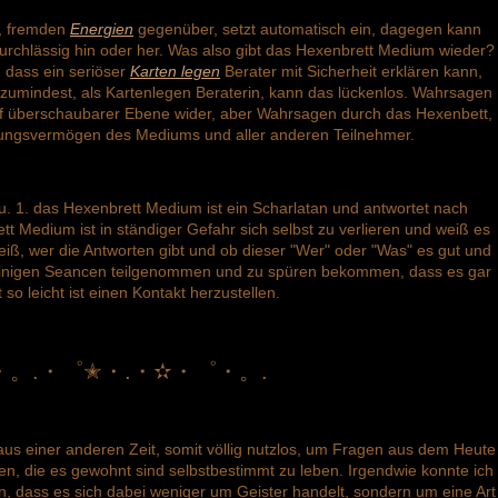
, fremden
Energien
gegenüber, setzt automatisch ein, dagegen kann
rchlässig hin oder her. Was also gibt das Hexenbrett Medium wieder?
 dass ein seriöser
Karten legen
Berater mit Sicherheit erklären kann,
zumindest, als Kartenlegen Beraterin, kann das lückenlos. Wahrsagen
auf überschaubarer Ebene wider, aber Wahrsagen durch das Hexenbett,
sungsvermögen des Mediums und aller anderen Teilnehmer.
. 1. das Hexenbrett Medium ist ein Scharlatan und antwortet nach
t Medium ist in ständiger Gefahr sich selbst zu verlieren und weiß es
weiß, wer die Antworten gibt und ob dieser "Wer" oder "Was" es gut und
n einigen Seancen teilgenommen und zu spüren bekommen, dass es gar
t so leicht ist einen Kontakt herzustellen.
・。.・゜✭・.・✫・゜・。.
us einer anderen Zeit, somit völlig nutzlos, um Fragen aus dem Heute
n, die es gewohnt sind selbstbestimmt zu leben. Irgendwie konnte ich
, dass es sich dabei weniger um Geister handelt, sondern um eine Art