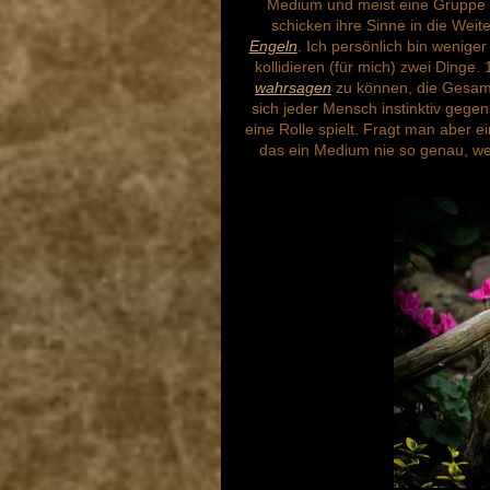
Medium und meist eine Gruppe v
schicken ihre Sinne in die Weit
Engeln
. Ich persönlich bin wenige
kollidieren (für mich) zwei Ding
wahrsagen
zu können, die Gesamtt
sich jeder Mensch instinktiv gege
eine Rolle spielt. Fragt man aber 
das ein Medium nie so genau, we