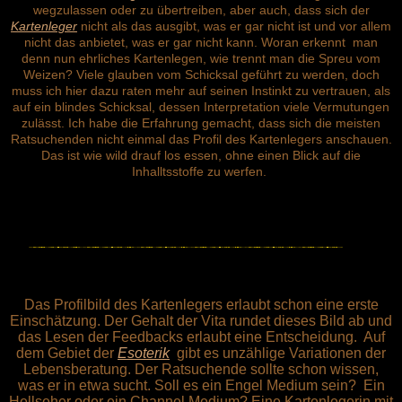
wegzulassen oder zu übertreiben, aber
a
uch, dass sich der
Kartenleger
nicht als das ausgibt, was er gar nicht ist und vor allem
nicht das anbietet, was er gar nicht kann. Woran erkennt man
denn nun ehrliches Kartenlegen, wie trennt man die Spreu vom
Weizen? Viele glauben vom Schicksal geführt zu werden, doch
muss ich hier dazu raten mehr auf seinen Instinkt zu vertrauen, als
auf ein blindes Schicksal, dessen Interpretation viele Vermutungen
zulässt. Ich habe die Erfahrung gemacht, dass sich die meisten
Ratsuchenden nicht einmal das Profil des Kartenlegers anschauen.
Das ist wie wild drauf los essen, ohne einen Blick auf die
Inhalltsstoffe zu werfen.
Das Profilbild des Kartenlegers erlaubt schon eine erste
Einschätzung. Der Gehalt der Vita rundet dieses Bild ab und
das Lesen der Feedbacks erlaubt eine Entscheidung. Auf
dem Gebiet der
Esoterik
gibt es unzählige Variationen der
Lebensberatung. Der Ratsuchende sollte schon wissen,
was er in etwa sucht. Soll es ein Engel Medium sein? Ein
Hellseher oder ein Channel Medium? Eine Kartenlegerin mit