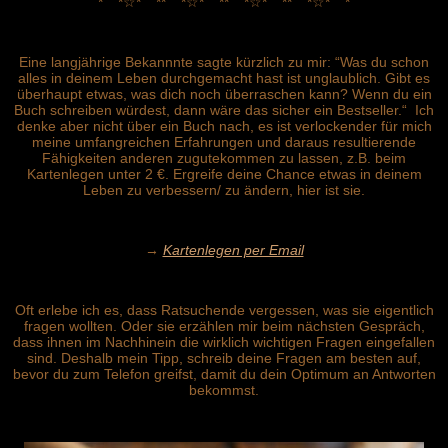
*´¨`*☆*´¨`**´¨`*☆*´¨`**´¨`*☆*´¨`**´¨`*☆*´¨`*
Eine langjährige Bekannnte sagte kürzlich zu mir: “Was du schon
alles in deinem Leben durchgemacht hast ist unglaublich. Gibt es
überhaupt etwas, was dich noch überraschen kann? Wenn du ein
Buch schreiben würdest, dann wäre das sicher ein Bestseller.“ Ich
denke aber nicht über ein Buch nach, es ist verlockender für mich
meine umfangreichen Erfahrungen und daraus resultierende
Fähigkeiten anderen zugutekommen zu lassen, z.B. beim
Kartenlegen unter 2 €. Ergreife deine Chance etwas in deinem
Leben zu verbessern/ zu ändern, hier ist sie.
→
Kartenlegen per Email
Oft erlebe ich es, dass Ratsuchende vergessen, was sie eigentlich
fragen wollten. Oder sie erzählen mir beim nächsten Gespräch,
dass ihnen im Nachhinein die wirklich wichtigen Fragen eingefallen
sind. Deshalb mein Tipp, schreib deine Fragen am besten auf,
bevor du zum Telefon greifst, damit du dein Optimum an Antworten
bekommst.