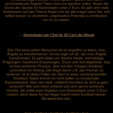
verschiedenste Ängste? Dann lass uns darüber reden. Nutze die
Gunst der Stunde für Kartenlegen unter 2 Euro. Es gibt sehr viele
Sichtweisen auf das Thema Angst und sie alle tragen dazu bei, sich
selbst besser zu verstehen, ungenutztes Potential zu entdecken,
um es zu nutzen.
→
Kartenlegen per Chat für 90 Cent die Minute
Das Ziel eines jeden Menschen ist es angstfrei zu leben, bzw.
Ängste zu transformieren. Gerne sage ich dir, wie man Ängste
transformiert. Es geht dabei um falsche Ideale, hartnäckige
Prägungen, haushohe Erwartungen, Druck und Schuldgefühle. Das
ist kein einfacher Prozess, aber mit den richtigen Ansätzen
zumindest ein Anfang. Die Angst davor z.B. den Partner zu
verlieren, ist in vielen Fällen der Start in einen verhängnisvollen
Kreislauf. Dabei kommt es nicht selten zu emotionaler
Erpressbarkeit. Aber wer weiß, vielleicht fürchtest du dich ja ganz
umsonst? Wer sich hierin erkennt und dem gerne entrinnen
möchte, der sollte mein Angebot zum Kartenlegen unter 2 Euro
nutzen, denn diese Art der Angst macht einen Großteil meiner
Beraterpraxis aus.